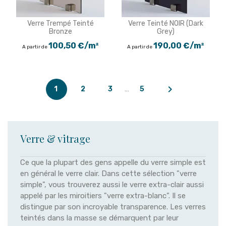
Verre Trempé Teinté
Verre Teinté NOIR (Dark
Bronze
Grey)
100,50 €/m²
190,00 €/m²
A partir de
A partir de

1
2
3
…
5
Verre & vitrage
Ce que la plupart des gens appelle du verre simple est
en général le verre clair. Dans cette sélection "verre
simple", vous trouverez aussi le verre extra-clair aussi
appelé par les miroitiers "verre extra-blanc". Il se
distingue par son incroyable transparence. Les verres
teintés dans la masse se démarquent par leur