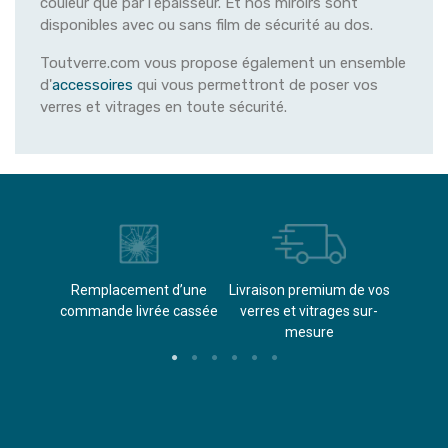
couleur que par l'épaisseur. Et nos miroirs sont
disponibles avec ou sans film de sécurité au dos.
Toutverre.com vous propose également un ensemble
d'
accessoires
qui vous permettront de poser vos
verres et vitrages en toute sécurité.
èvements
Remplacement d’une
Livraison premium de vos
Paieme
s
commande livrée cassée​
verres et vitrages sur-
(don
mesure