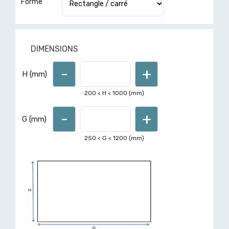
Forme
DIMENSIONS
-
+
Pour d'autres formes ou des
H (mm)
dimensions hors limités affichées,
demandez un devis ici
200
< H <
1000
(mm)
-
+
G (mm)
250
< G <
1200
(mm)