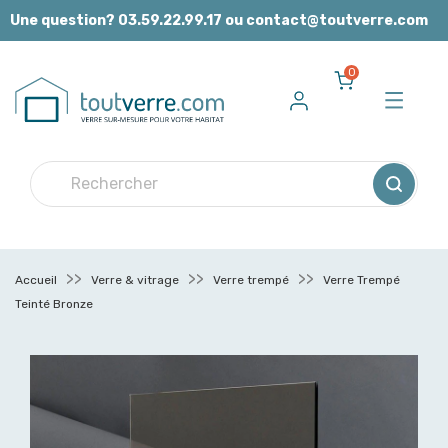
Panneau de gestion des cookies
Une question? 03.59.22.99.17 ou contact@toutverre.com
0
Accueil
Verre & vitrage
Verre trempé
Verre Trempé
Teinté Bronze