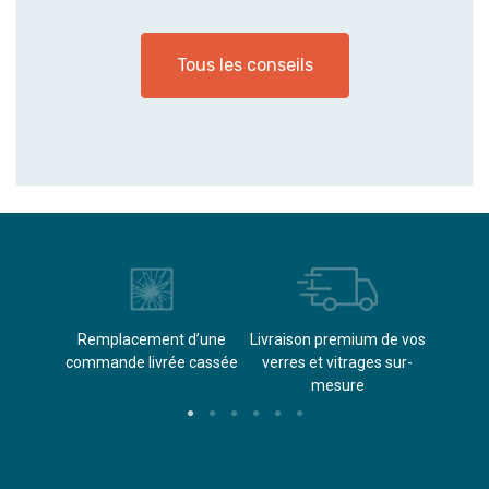
Tous les conseils
èvements
Remplacement d’une
Livraison premium de vos
Paieme
s
commande livrée cassée​
verres et vitrages sur-
(don
mesure