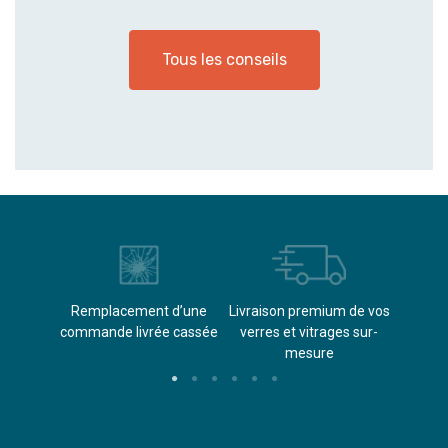
Tous les conseils
èvements
Remplacement d’une
Livraison premium de vos
Paieme
s
commande livrée cassée​
verres et vitrages sur-
(don
mesure