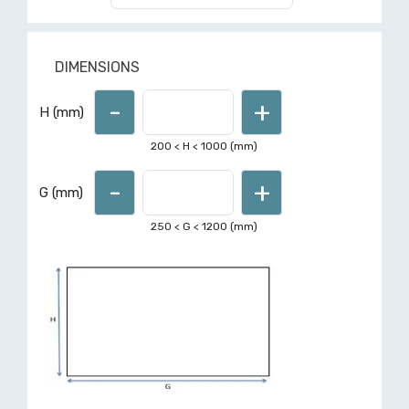
DIMENSIONS
-
+
Pour d'autres formes ou
H (mm)
dimensions hors limites affichées,
demandez un devis ici
200
< H <
1000
(mm)
-
+
G (mm)
250
< G <
1200
(mm)