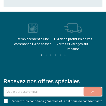
èvements
Remplacement d’une
Livraison premium de vos
Paieme
s
commande livrée cassée​
verres et vitrages sur-
(don
mesure
Recevez nos offres spéciales
J'accepte les conditions générales et la politique de confidentialité