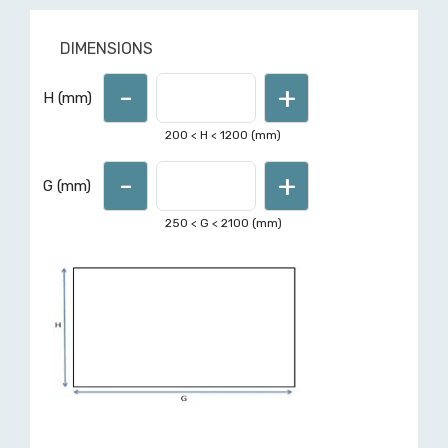
DIMENSIONS
-
+
Pour d'autres formes ou
H (mm)
dimensions hors limites affichées,
demandez un devis ici
200
< H <
1200
(mm)
-
+
G (mm)
250
< G <
2100
(mm)