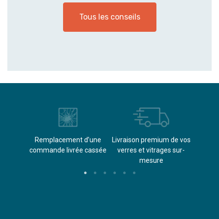
Tous les conseils
èvements
Remplacement d’une
Livraison premium de vos
Paieme
s
commande livrée cassée​
verres et vitrages sur-
(don
mesure