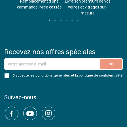
èvements
Remplacement d’une
Livraison premium de vos
Paieme
s
commande livrée cassée​
verres et vitrages sur-
(don
mesure
Recevez nos offres spéciales
J'accepte les conditions générales et la politique de confidentialité
Suivez-nous
Facebook
YouTube
Instagram