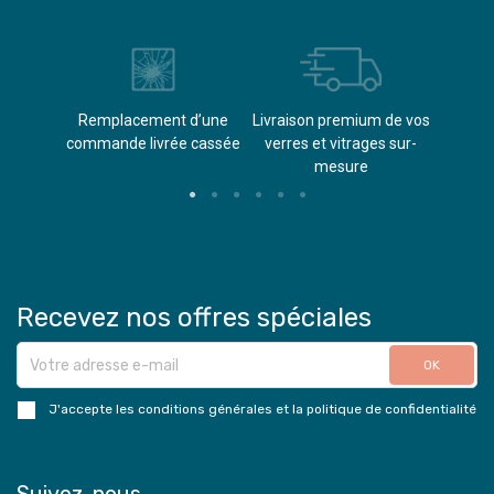
èvements
Remplacement d’une
Livraison premium de vos
Paieme
s
commande livrée cassée​
verres et vitrages sur-
(don
mesure
Recevez nos offres spéciales
J'accepte les conditions générales et la politique de confidentialité