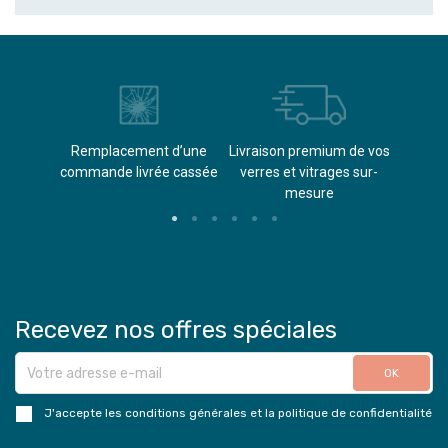
èvements
Remplacement d’une
Livraison premium de vos
Paieme
s
commande livrée cassée​
verres et vitrages sur-
(don
mesure
Recevez nos offres spéciales
J'accepte les conditions générales et la politique de confidentialité