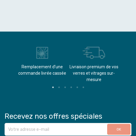
èvements
Remplacement d’une
Livraison premium de vos
Paieme
s
commande livrée cassée​
verres et vitrages sur-
(don
mesure
Recevez nos offres spéciales