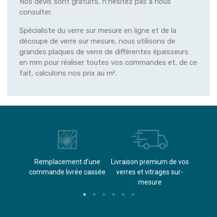
Nos devis sont gratuits, n'hésitez pas à nous
consulter.
Spécialiste du verre sur mesure en ligne et de la
découpe de verre sur mesure, nous utilisons de
grandes plaques de verre de différentes épaisseurs
en mm pour réaliser toutes vos commandes et, de ce
fait, calculons nos prix au m².
èvements
Remplacement d’une
Livraison premium de vos
Paieme
s
commande livrée cassée​
verres et vitrages sur-
(don
mesure