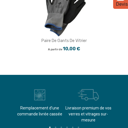
Devis
Paire De Gants De Vitrier
10,00 €
A partir de
èvements
Remplacement d’une
Livraison premium de vos
Paieme
s
commande livrée cassée​
verres et vitrages sur-
(don
mesure