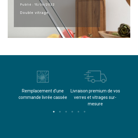
Publié : 15/06/2022
Double vitrage
èvements
Remplacement d’une
Livraison premium de vos
Paieme
s
commande livrée cassée​
verres et vitrages sur-
(don
mesure