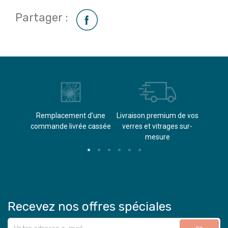
Partager :
èvements
Remplacement d’une
Livraison premium de vos
Paieme
s
commande livrée cassée​
verres et vitrages sur-
(don
mesure
Recevez nos offres spéciales