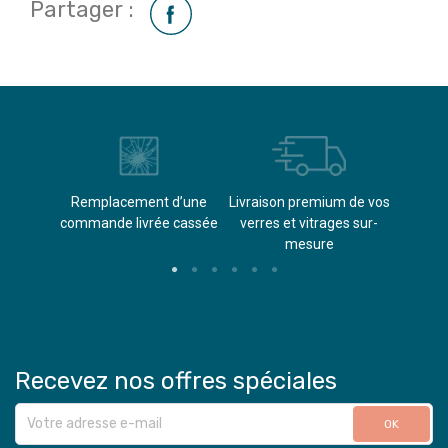
Partager :
èvements
Remplacement d’une
Livraison premium de vos
Paieme
s
commande livrée cassée​
verres et vitrages sur-
(don
mesure
Recevez nos offres spéciales