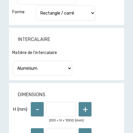
Forme
INTERCALAIRE
Pour d'autres formes ou
Matière de l'intercalaire
dimensions hors limites affichées,
demandez un devis ici
DIMENSIONS
-
+
H (mm)
200
< H <
1000
(mm)