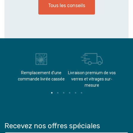
Tous les conseils
èvements
Remplacement d’une
Livraison premium de vos
Paieme
s
commande livrée cassée​
verres et vitrages sur-
(don
mesure
Recevez nos offres spéciales