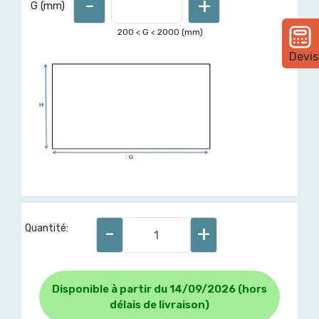
-
+
G (mm)
200
< G <
2000
(mm)
Devis
-
+
Quantité:
Disponible à partir du 14/09/2026 (hors
délais de livraison)