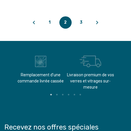


1
2
3
èvements
Remplacement d’une
Livraison premium de vos
Paieme
s
commande livrée cassée​
verres et vitrages sur-
(don
mesure
Recevez nos offres spéciales