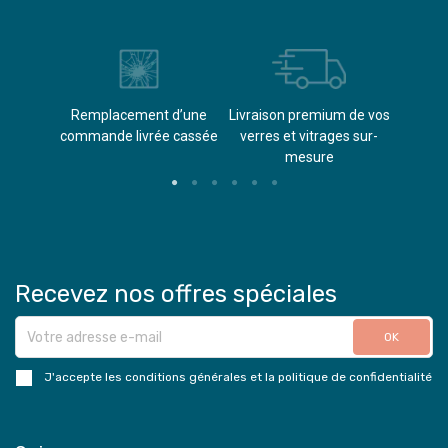
èvements
Remplacement d’une
Livraison premium de vos
Paieme
s
commande livrée cassée​
verres et vitrages sur-
(don
mesure
Recevez nos offres spéciales
J'accepte les conditions générales et la politique de confidentialité