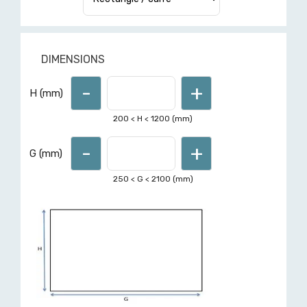
DIMENSIONS
-
+
Pour d'autres formes ou
H (mm)
dimensions hors limites affichées,
demandez un devis ici
200
< H <
1200
(mm)
-
+
G (mm)
250
< G <
2100
(mm)