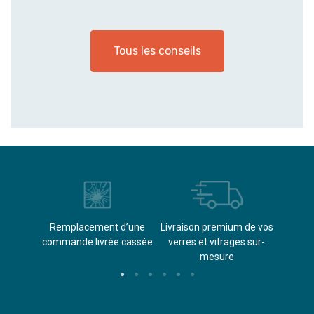
Tous les conseils
èvements
Remplacement d’une
Livraison premium de vos
Paieme
s
commande livrée cassée​
verres et vitrages sur-
(don
mesure