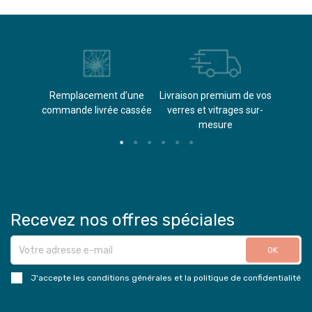
èvements
Remplacement d’une
Livraison premium de vos
Paieme
s
commande livrée cassée​
verres et vitrages sur-
(don
mesure
Recevez nos offres spéciales
J'accepte les conditions générales et la politique de confidentialité