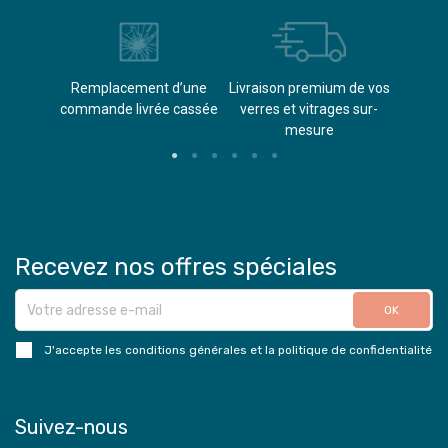
èvements
Remplacement d’une
Livraison premium de vos
Paieme
s
commande livrée cassée​
verres et vitrages sur-
(don
mesure
Recevez nos offres spéciales
J'accepte les conditions générales et la politique de confidentialité
Suivez-nous