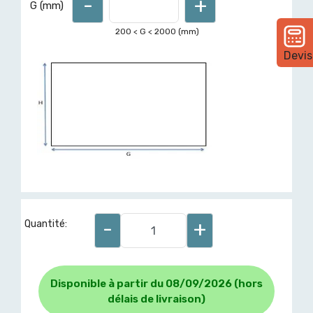
-
+
G (mm)
200
< G <
2000
(mm)
Devis
-
+
Quantité:
Disponible à partir du 08/09/2026 (hors
délais de livraison)