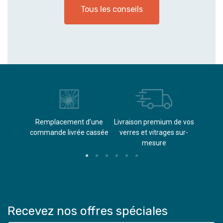
Tous les conseils
èvements
Remplacement d’une
Livraison premium de vos
Paieme
s
commande livrée cassée​
verres et vitrages sur-
(don
mesure
Recevez nos offres spéciales