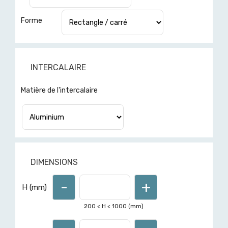
Forme
INTERCALAIRE
Pour d'autres formes ou
Matière de l'intercalaire
dimensions hors limites affichées,
demandez un devis ici
DIMENSIONS
-
+
H (mm)
200
< H <
1000
(mm)