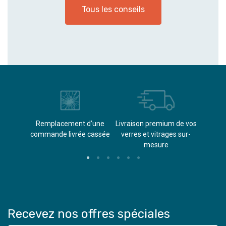
Tous les conseils
èvements
Remplacement d’une
Livraison premium de vos
Paieme
s
commande livrée cassée​
verres et vitrages sur-
(don
mesure
Recevez nos offres spéciales