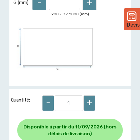
-
+
G (mm)
200
< G <
2000
(mm)
Devis
-
+
Quantité:
Disponible à partir du 11/09/2026 (hors
délais de livraison)