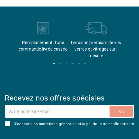
èvements
Remplacement d’une
Livraison premium de vos
Paieme
s
commande livrée cassée​
verres et vitrages sur-
(don
mesure
Recevez nos offres spéciales
J'accepte les conditions générales et la politique de confidentialité