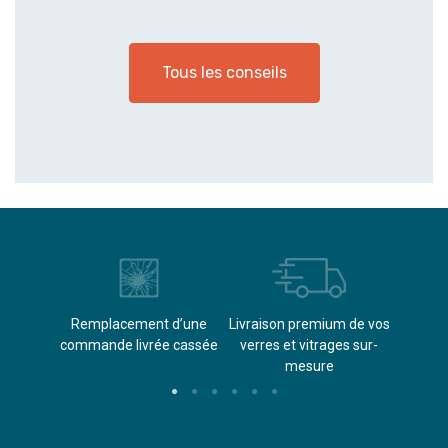
Tous les conseils
èvements
Remplacement d’une
Livraison premium de vos
Paieme
s
commande livrée cassée​
verres et vitrages sur-
(don
mesure