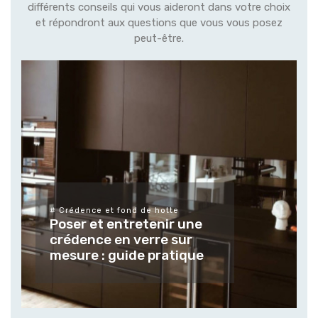
différents conseils qui vous aideront dans votre choix
et répondront aux questions que vous vous posez
peut-être.
# Différents types de v
finitions
Tendances et u
d de hotte
retenir une
verres et vitrag
verre sur
mesure pour le
de pratique
extérieur