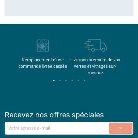
èvements
Remplacement d’une
Livraison premium de vos
Paieme
s
commande livrée cassée​
verres et vitrages sur-
(don
mesure
Recevez nos offres spéciales