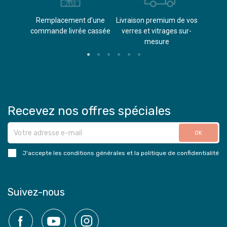
èvements
Remplacement d’une
Livraison premium de vos
Paieme
s
commande livrée cassée​
verres et vitrages sur-
(don
mesure
Recevez nos offres spéciales
J'accepte les conditions générales et la politique de confidentialité
Suivez-nous
Facebook
YouTube
Instagram