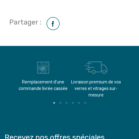
Partager :
èvements
Remplacement d’une
Livraison premium de vos
Paieme
s
commande livrée cassée​
verres et vitrages sur-
(don
mesure
Recevez nos offres spéciales