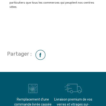
particuliers que tous les commerces qui peuplent nos centres
villes.
Partager :
èvements
Remplacement d’une
Livraison premium de vos
Paieme
s
commande livrée cassée​
verres et vitrages sur-
(don