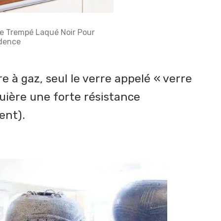
re Trempé Laqué Noir Pour
dence
A partir de
187,50 €/m²
e à gaz, seul le verre appelé « verre
uière une forte résistance
ment).