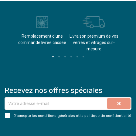
èvements
Remplacement d’une
Livraison premium de vos
Paieme
s
commande livrée cassée​
verres et vitrages sur-
(don
mesure
Recevez nos offres spéciales
J'accepte les conditions générales et la politique de confidentialité