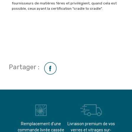
fournisseurs de matières 1ères et privilégient, quand cela est
possible, ceux ayant la certification "cradle to cradle".
Partager :
èvements
Remplacement d’une
Livraison premium de vos
Paieme
s
commande livrée cassée​
verres et vitrages sur-
(don