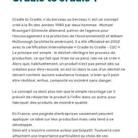
Cradle to Cradle, « du berceau au berceau », est un concept
créé à la fin des années 1980 par deux hommes : Michael
Braungart (chimiste allemand, patron de l’agence pour
l’encouragement à la protection de l’environnement) et William
McDonough (architecte américain). Il a été officialisé en 2002
avec la certification internationale « Cradle to Cradle - C2C ».
Le principe est simple : le déchet réintègre les process de
production, ce qui fait que «rien ne se perd, rien ne se crée ».
Alors que, habituellement, un produit n’est pas pensé dès sa
création pour être recyclé, on est ici dans le cas d’un déchet ne
devant contenir aucune substance toxique, si bien qu’il peut
être réutilisé, enfoui, composté ou incinéré sans danger.
Le concept va donc plus loin que le simple recyclage car il
prévoit de réinjecter le produit à l’infini dans un autre, pour
fabriquer des produits de moindre qualité.
En France, une poignée d’entreprises seulement peuvent
appliquer ce label sur leur production mais cela tend à se
développer.
Désirant s’inscrire comme acteur participatif, Toutverre.com
attachent une importance particulière au choix de ses