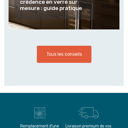
crédence en verre sur
mesure : guide pratique
Tous les conseils
èvements
Remplacement d’une
Livraison premium de vos
Paieme