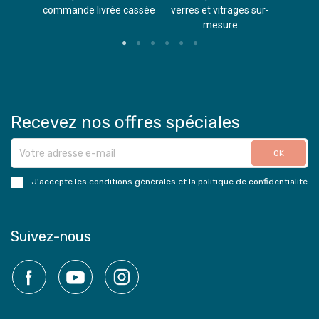
s
commande livrée cassée​
verres et vitrages sur-
(don
mesure
Recevez nos offres spéciales
J'accepte les conditions générales et la politique de confidentialité
Suivez-nous
Facebook
YouTube
Instagram