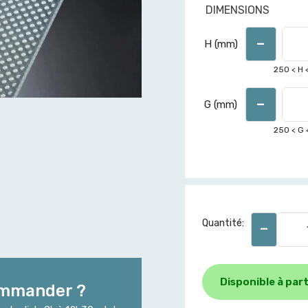
DIMENSIONS
-
H (mm)
250
< H 
-
G (mm)
250
< G 
-
Quantité:
Disponible à part
ommander ?