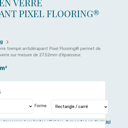
EN VERRE
ANT PIXEL FLOORING®

ng
verre trempé antidérapant Pixel Flooring® permet de
verre sur mesure de 27.52mm d'épaisseur.
/m²
S
Forme
 dimensions hors limites affichées,
demandez un devis ici