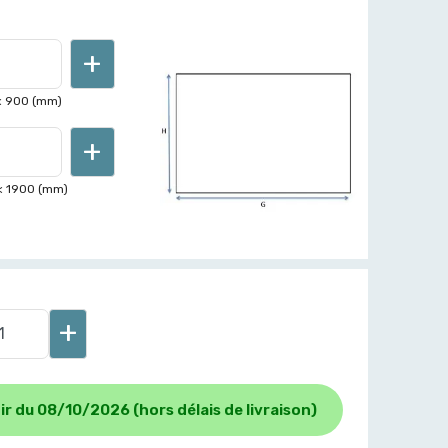
+
<
900
(mm)
+
<
1900
(mm)
+
ir du 08/10/2026 (hors délais de livraison)