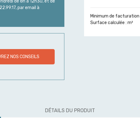
endredi de 8h à 12h30, et de
2.99.17, par email à
Minimum de facturation 
Surface calculée :
m²
REZ NOS CONSEILS
DÉTAILS DU PRODUIT