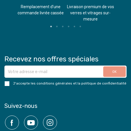
èvements
Remplacement d’une
Livraison premium de vos
Paieme
s
commande livrée cassée​
verres et vitrages sur-
(don
mesure
Recevez nos offres spéciales
J'accepte les conditions générales et la politique de confidentialité
Suivez-nous
Facebook
YouTube
Instagram