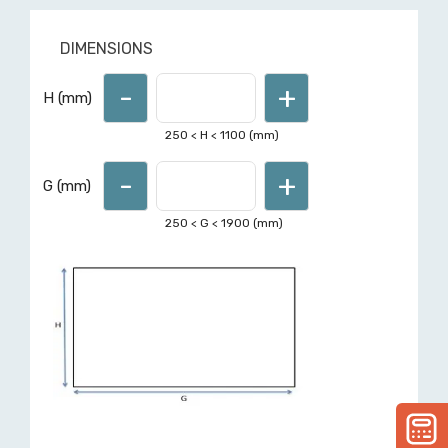
DIMENSIONS
-
+
Pour d'autres formes ou
H (mm)
dimensions hors limites affichées,
demandez un devis ici
250
< H <
1100
(mm)
-
+
G (mm)
250
< G <
1900
(mm)