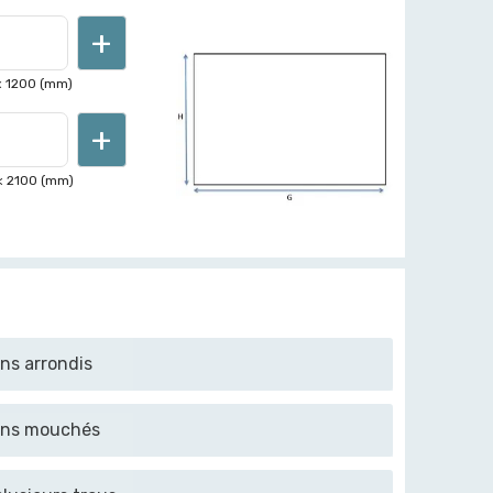
+
<
1200
(mm)
+
<
2100
(mm)
ins arrondis
oins mouchés