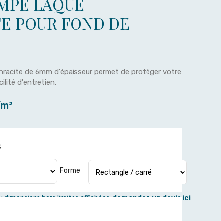
MPÉ LAQUÉ
E POUR FOND DE
thracite de 6mm d'épaisseur permet de protéger votre
ilité d'entretien.
/m²
S
Forme
 dimensions hors limites affichées,
demandez un devis ici