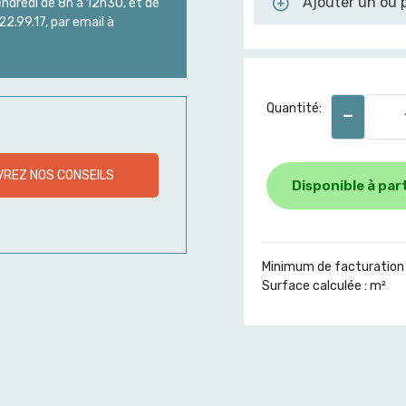
Ajouter un ou p
endredi de 8h à 12h30, et de
2.99.17, par email à
-
Quantité:
REZ NOS CONSEILS
Disponible à part
Minimum de facturation 
Surface calculée :
m²