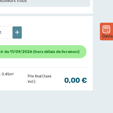
lusieurs trous
+
Devis
ir du 11/09/2026 (hors délais de livraison)
: 0.45m²
Prix final (taxe
0,00 €
incl.)