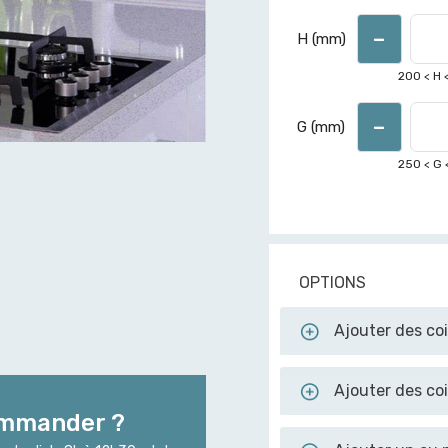
-
H (mm)
200
< H 
-
G (mm)
250
< G 
OPTIONS
Ajouter des co
Ajouter des c
ommander ?