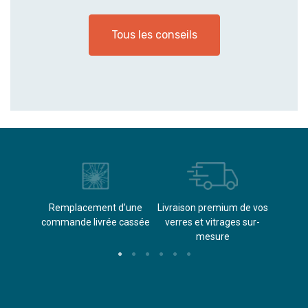
Tous les conseils
èvements
Remplacement d’une
Livraison premium de vos
Paieme
s
commande livrée cassée​
verres et vitrages sur-
(don
mesure