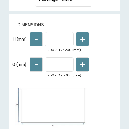
DIMENSIONS
-
+
Pour d'autres formes ou
H (mm)
dimensions hors limites affichées,
demandez un devis ici
200
< H <
1200
(mm)
-
+
G (mm)
250
< G <
2100
(mm)