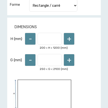
Forme
DIMENSIONS
-
+
Pour d'autres formes ou
H (mm)
dimensions hors limites affichées,
demandez un devis ici
200
< H <
1200
(mm)
-
+
G (mm)
250
< G <
2100
(mm)