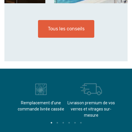
Tous les conseils
èvements
Remplacement d’une
Livraison premium de vos
Paieme
s
commande livrée cassée​
verres et vitrages sur-
(don
mesure