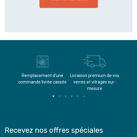
èvements
Remplacement d’une
Livraison premium de vos
Paieme
s
commande livrée cassée​
verres et vitrages sur-
(don
mesure
Recevez nos offres spéciales