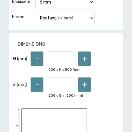
Epaisseur
Forme
DIMENSIONS
-
+
Pour d'autres formes ou
H (mm)
dimensions hors limites affichées,
demandez un devis ici
200
< H <
800
(mm)
-
+
G (mm)
200
< G <
1200
(mm)