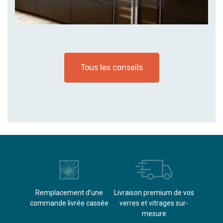
Tous les conseils
èvements
Remplacement d’une
Livraison premium de vos
Paieme
s
commande livrée cassée​
verres et vitrages sur-
(don
mesure