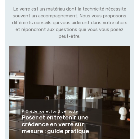
Le verre est un matériau dont la technicité nécessite
souvent un accompagnement. Nous vous proposons
différents conseils qui vous aideront dans votre choix
et répondront aux questions que vous vous posez
peut-être.
# Différ
finitions
Tenda
rédence et fond de hotte
ser et entretenir une
verre
édence en verre sur
mesur
sure : guide pratique
extér