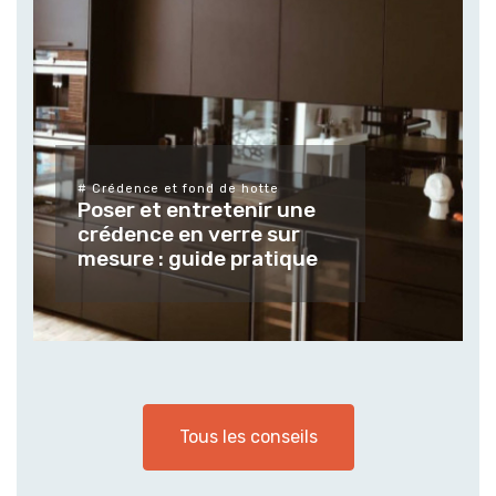
# Différents types de verres
finitions
Tendances et usag
 hotte
enir une
verres et vitrages 
re sur
mesure pour les e
pratique
extérieur
Tous les conseils