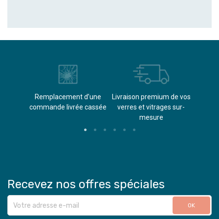
èvements
Remplacement d’une
Livraison premium de vos
Paieme
s
commande livrée cassée​
verres et vitrages sur-
(don
mesure
Recevez nos offres spéciales