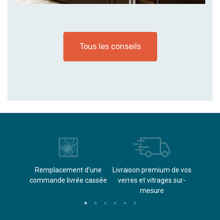
Tous les conseils
èvements
Remplacement d’une
Livraison premium de vos
Paieme
s
commande livrée cassée​
verres et vitrages sur-
(don
mesure