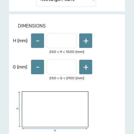
DIMENSIONS
-
+
Pour d'autres formes ou
H (mm)
dimensions hors limites affichées,
demandez un devis ici
250
< H <
1500
(mm)
-
+
G (mm)
250
< G <
2100
(mm)