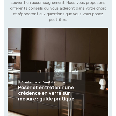
souvent un accompagnement. Nous vous proposons
différents conseils qui vous aideront dans votre choix
et répondront aux questions que vous vous posez
peut-être.
# Différents types de v
finitions
Tendances et u
d de hotte
retenir une
verres et vitrag
verre sur
mesure pour le
de pratique
extérieur