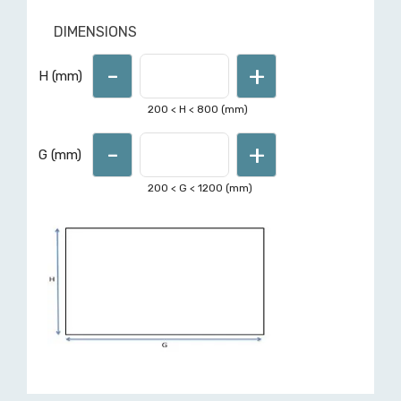
DIMENSIONS
-
+
Pour d'autres formes ou
H (mm)
dimensions hors limites affichées,
demandez un devis ici
200
< H <
800
(mm)
-
+
G (mm)
200
< G <
1200
(mm)