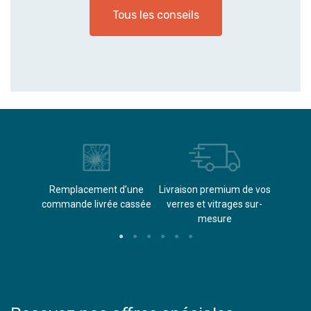
Tous les conseils
èvements
Remplacement d’une
Livraison premium de vos
Paieme
s
commande livrée cassée​
verres et vitrages sur-
(don
mesure