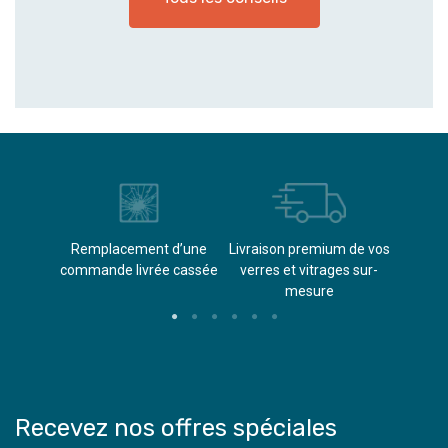
èvements
Remplacement d’une
Livraison premium de vos
Paieme
s
commande livrée cassée​
verres et vitrages sur-
(don
mesure
Recevez nos offres spéciales