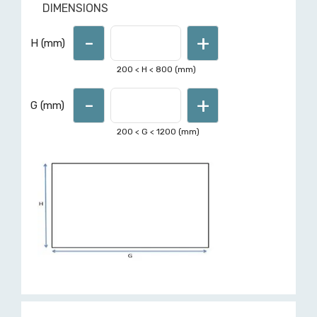
DIMENSIONS
-
+
Pour d'autres formes ou
H (mm)
dimensions hors limites affichées,
demandez un devis ici
200
< H <
800
(mm)
-
+
G (mm)
200
< G <
1200
(mm)